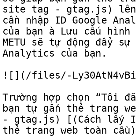
site tag - gtag.js) lên
cần nhập ID Google Anal
của bạn à Lưu cấu hình 
METU sẽ tự động đẩy sự 
Analytics của bạn.

![](/files/-Ly30AtN4vBi
Trường hợp chọn “Tôi đã
bạn tự gắn thẻ trang we
- gtag.js) [(Cách lấy I
thẻ trang web toàn cầu)