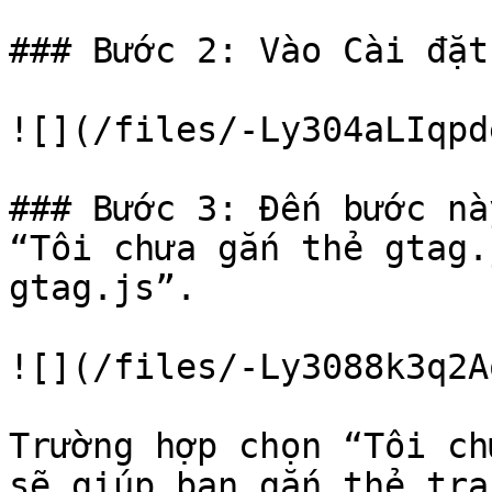
### Bước 2: Vào Cài đặt
![](/files/-Ly304aLIqpd
### Bước 3: Đến bước nà
“Tôi chưa gắn thẻ gtag.
gtag.js”.

![](/files/-Ly3088k3q2A
Trường hợp chọn “Tôi ch
sẽ giúp bạn gắn thẻ tra