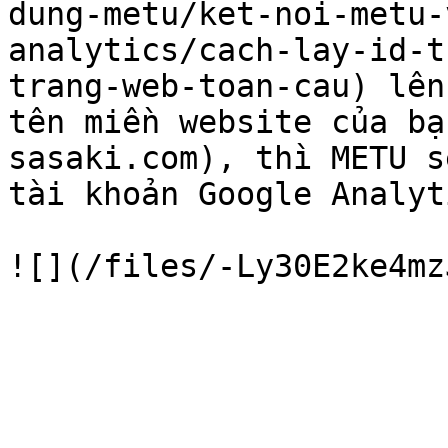
dung-metu/ket-noi-metu-
analytics/cach-lay-id-t
trang-web-toan-cau) lên
tên miền website của bạ
sasaki.com), thì METU s
tài khoản Google Analyt