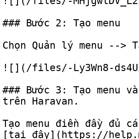
![](/files/-MHjgwtDV_L2
### Bước 2: Tạo menu

Chọn Quản lý menu --> T
![](/files/-Ly3Wn8-ds4U
### Bước 3: Tạo menu và
trên Haravan.

Tạo menu điền đầy đủ cá
[tại đây](https://help.