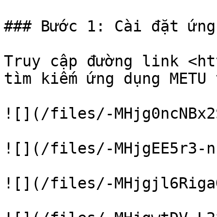
### Bước 1: Cài đặt ứng
Truy cập đường link <ht
tìm kiếm ứng dụng METU 
![](/files/-MHjg0ncNBx2
![](/files/-MHjgEE5r3-n
![](/files/-MHjgjl6Riga