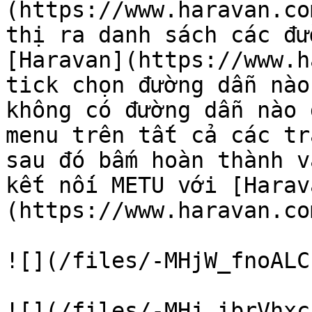
(https://www.haravan.co
thị ra danh sách các đư
[Haravan](https://www.h
tick chọn đường dẫn nào
không có đường dẫn nào 
menu trên tất cả các tr
sau đó bấm hoàn thành v
kết nối METU với [Harav
(https://www.haravan.co
![](/files/-MHjW_fnoALC
![](/files/-MHj_ibrVhxc