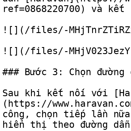
ref=0868220700) và kết 
![](/files/-MHjTnrZTiRZ
![](/files/-MHjV023JezY
### Bước 3: Chọn đường 
Sau khi kết nối với [Ha
(https://www.haravan.co
công, chọn tiếp lần nữa
hiển thị theo đường dẫn