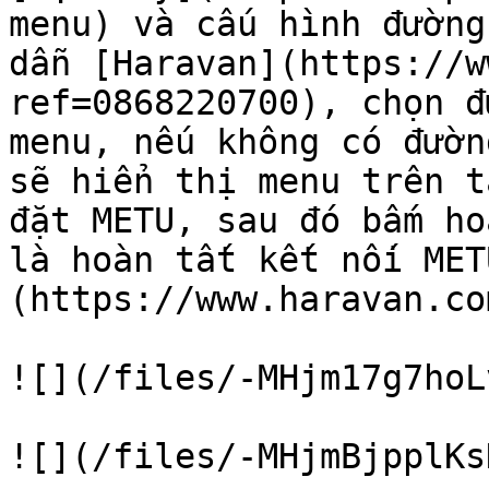
menu) và cấu hình đường
dẫn [Haravan](https://w
ref=0868220700), chọn đ
menu, nếu không có đườn
sẽ hiển thị menu trên t
đặt METU, sau đó bấm ho
là hoàn tất kết nối MET
(https://www.haravan.co
![](/files/-MHjm17g7hoL