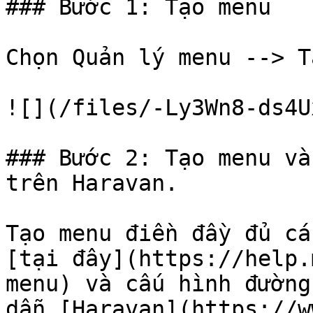
### Bước 1: Tạo menu

Chọn Quản lý menu --> T
![](/files/-Ly3Wn8-ds4U
### Bước 2: Tạo menu và
trên Haravan.

Tạo menu điền đầy đủ cá
[tại đây](https://help.
menu) và cấu hình đường
dẫn [Haravan](https://w