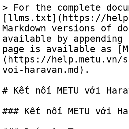
> For the complete docu
[llms.txt](https://help
Markdown versions of do
available by appending 
page is available as [M
(https://help.metu.vn/s
voi-haravan.md).

# Kết nối METU với Harav
### Kết nối METU với Ha