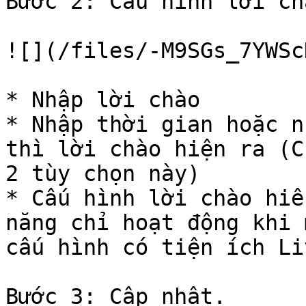
Bước 2: Cấu hình lời chà
![](/files/-M9SGs_7YWSc
* Nhập lời chào

* Nhập thời gian hoặc n
thì lời chào hiện ra (C
2 tùy chọn này)

* Cấu hình lời chào hiể
năng chỉ hoạt động khi 
cấu hình có tiện ích Li
Bước 3: Cập nhật.
