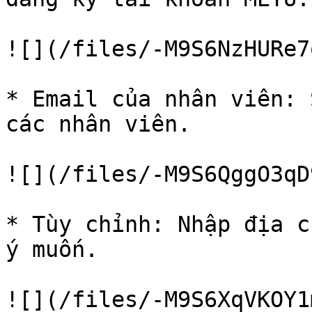
![](/files/-M9S6NzHURe7
* Email của nhân viên: 
các nhân viên.

![](/files/-M9S6QggO3qD
* Tùy chỉnh: Nhập địa c
ý muốn.

![](/files/-M9S6XqVKOY1