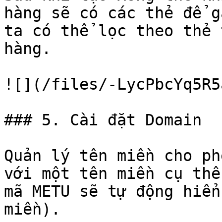
hàng sẽ có các thẻ để g
ta có thể lọc theo thẻ 
hàng.

![](/files/-LycPbcYq5R5
### 5. Cài đặt Domain

Quản lý tên miền cho ph
với một tên miền cụ thể
mã METU sẽ tự động hiển
miền).
