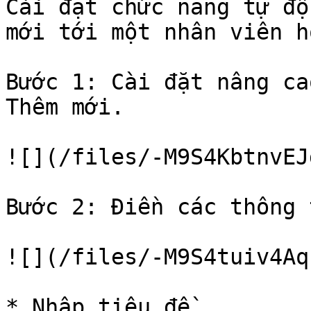
Cài đặt chức năng tự độ
mới tới một nhân viên h
Bước 1: Cài đặt nâng ca
Thêm mới.

![](/files/-M9S4KbtnvEJ
Bước 2: Điền các thông 
![](/files/-M9S4tuiv4Aq
* Nhập tiêu đề.
