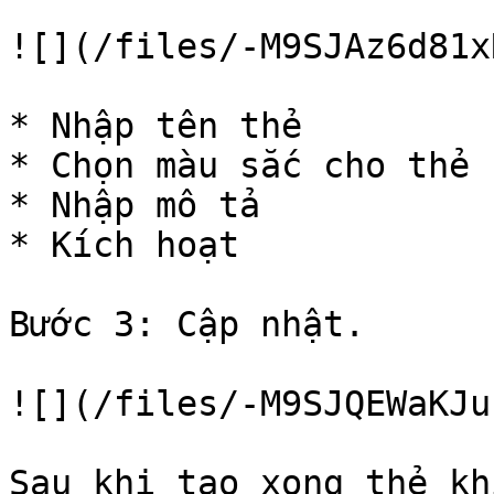
![](/files/-M9SJAz6d81x
* Nhập tên thẻ

* Chọn màu sắc cho thẻ

* Nhập mô tả

* Kích hoạt

Bước 3: Cập nhật.

![](/files/-M9SJQEWaKJu
Sau khi tạo xong thẻ kh